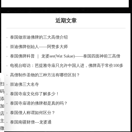
近期文章
泰国做崇迪佛牌的三大高僧介绍
崇迪佛牌创始人——阿赞多大师
泰国佛牌科普 ｜ 龙婆see(Wat Sakae)——泰国四面神前三高僧
电视台暗访：芭提雅寺庙只允许中国人进，佛牌高于常价100多
倍！
高僧制作圣物的三种方法有哪些区别？
扫
崇迪佛三大名寺
码
泰国寺庙文化你了解多少！
添
泰国寺庙请的佛牌都是真的吗？
加
泰国僧人称谓如何区分？
店
主
泰国南疆财僧---龙婆通
微