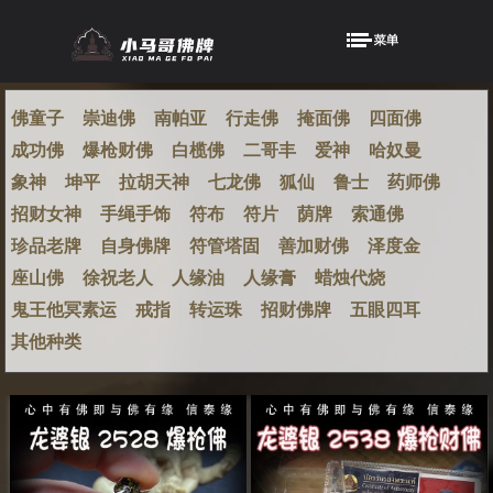
佛童子
崇迪佛
南帕亚
行走佛
掩面佛
四面佛
成功佛
爆枪财佛
白榄佛
二哥丰
爱神
哈奴曼
象神
坤平
拉胡天神
七龙佛
狐仙
鲁士
药师佛
招财女神
手绳手饰
符布
符片
荫牌
索通佛
珍品老牌
自身佛牌
符管塔固
善加财佛
泽度金
座山佛
徐祝老人
人缘油
人缘膏
蜡烛代烧
鬼王他冥素运
戒指
转运珠
招财佛牌
五眼四耳
其他种类