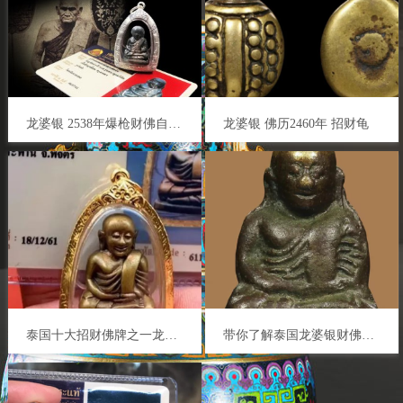
龙婆银 2538年爆枪财佛自身佛牌 泰国佛牌 财运事业 人缘人脉 贵人相助 辟邪挡灾 避险平安
​龙婆银 佛历2460年 招财龟
泰国十大招财佛牌之一龙婆银财佛，龙婆银2515财佛有几个版本？
带你了解泰国龙婆银财佛佛牌的来历与渊源