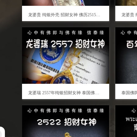
龙婆贵 纯银外壳 招财女神 佛历2515年 泰国佛牌 招财旺运 事业人缘 生意兴隆 平安挡煞
龙婆瑞 2557年纯银招财女神 泰国佛牌 强力招财、助生意事业 挡灾避险