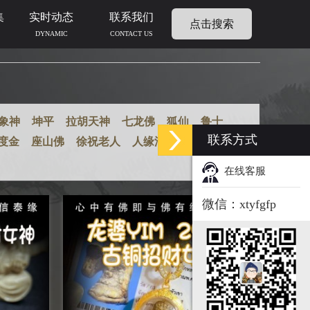
集
实时动态
联系我们
点击搜索
DYNAMIC
CONTACT US
象神
坤平
拉胡天神
七龙佛
狐仙
鲁士
联系方式
度金
座山佛
徐祝老人
人缘油
人缘膏
在线客服
微信：xtyfgfp