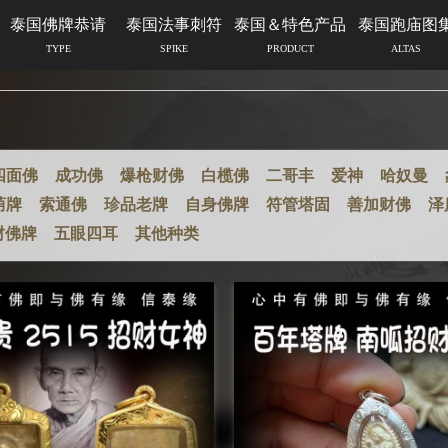
泰国佛牌恭请
泰国法事刺符
泰国＆特色产品
泰国跑庙图
TYPE
SPIKE
PRODUCT
ALTAS
四面佛
成功佛
爆枪财佛
白榄佛
二哥丰
爱神
哈奴曼
荫牌
索通佛
珍品老牌
自身佛牌
符管塔固
善加财佛
泽
财佛牌
五眼四耳
其他种类