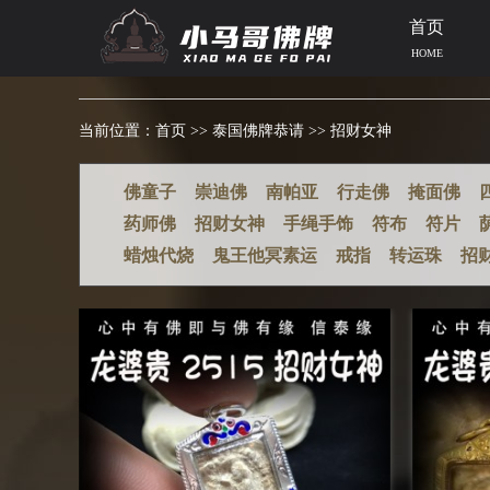
首页
HOME
当前位置：
首页
>>
泰国佛牌恭请
>>
招财女神
佛童子
崇迪佛
南帕亚
行走佛
掩面佛
药师佛
招财女神
手绳手饰
符布
符片
蜡烛代烧
鬼王他冥素运
戒指
转运珠
招