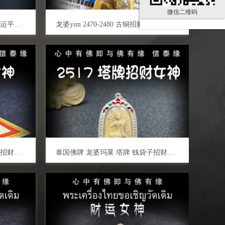
微信二维码
泰国佛牌 百年塔牌 招财女神 转运平安 辟邪避险 挡灾助人缘 事业生意
龙婆yim 2470-2480 古铜招财女神 泰国佛牌 招各方财运 人缘事业 平安运势
泰国佛牌 龙婆丕 2522年 钱袋子招财女神 生意兴隆 客源不断 人缘旺盛
泰国佛牌 龙婆玛莱 塔牌 钱袋子招财女神 招财人缘 生意事业 逢凶化吉 转运旺财 避是非 小人 去霉运挡灾