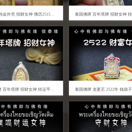
龙婆贵 纯金外壳 招财女神 佛历2515年 泰国佛牌 招财旺运 事业人缘 生意兴隆 平安挡煞
泰国佛牌 百年塔牌 招财女神 转运平安 辟邪避险 挡灾助人缘 事业生意