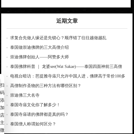
近期文章
求复合先做人缘还是先锁心？顺序错了往往越做越乱
泰国做崇迪佛牌的三大高僧介绍
崇迪佛牌创始人——阿赞多大师
泰国佛牌科普 ｜ 龙婆see(Wat Sakae)——泰国四面神前三高僧
电视台暗访：芭提雅寺庙只允许中国人进，佛牌高于常价100多
扫
倍！
高僧制作圣物的三种方法有哪些区别？
码
崇迪佛三大名寺
添
泰国寺庙文化你了解多少！
加
泰国寺庙请的佛牌都是真的吗？
店
主
泰国僧人称谓如何区分？
微