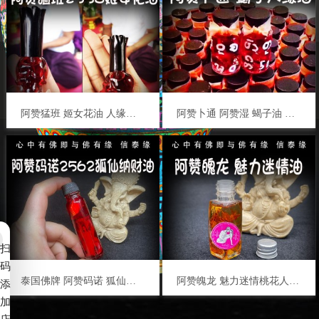
阿赞猛班 姬女花油 人缘油 泰国佛牌 桃花人脉 异性缘同性缘 贵人缘 事业生意 魅力锁心
阿赞卜通 阿赞湿 蝎子油 人缘油 泰国佛牌 强力招财招人缘 招异性缘 旺桃花感情 和合锁心
扫
码
泰国佛牌 阿赞码诺 狐仙纳财油 人缘油 人缘桃花 感情姻缘 魅力和合 事业夜场 异性缘贵人缘
阿赞魄龙 魅力迷情桃花人缘油 泰国佛牌 人缘魅力 姻缘桃花 异性缘感情 锁心夜场
添
加