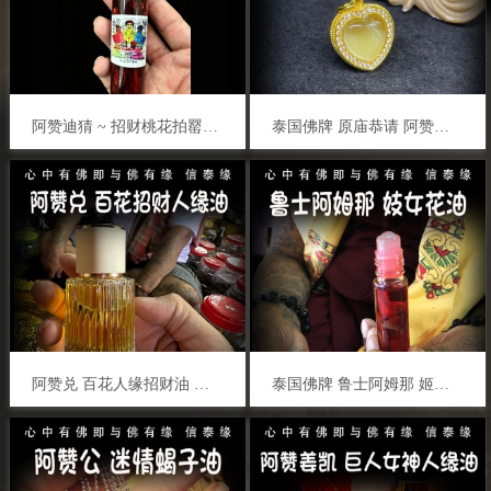
阿赞迪猜 ~ 招财桃花拍罂油 招财事业 横财就手 舍财其身 魅力桃花 招缘不断 人缘姻缘
泰国佛牌 原庙恭请 阿赞喷 人缘膏 心锁 一半人缘油 一半人缘膏 镶钻外壳 饰品吊坠
阿赞兑 百花人缘招财油 泰国佛牌 感情和合 魅力桃花 人缘贵人 财运事业 夜场姻缘 转运招财
泰国佛牌 鲁士阿姆那 姬女花油 人缘油 桃花异性缘同性缘 人缘 人脉人际关系 财运事业 锁心魅力