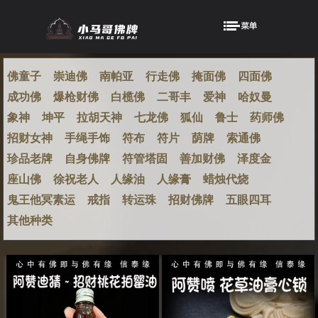
佛童子
崇迪佛
南帕亚
行走佛
掩面佛
四面佛
成功佛
爆枪财佛
白榄佛
二哥丰
爱神
哈奴曼
象神
坤平
拉胡天神
七龙佛
狐仙
鲁士
药师佛
招财女神
手绳手饰
符布
符片
荫牌
索通佛
珍品老牌
自身佛牌
符管塔固
善加财佛
泽度金
座山佛
徐祝老人
人缘油
人缘膏
蜡烛代烧
鬼王他冥素运
戒指
转运珠
招财佛牌
五眼四耳
其他种类