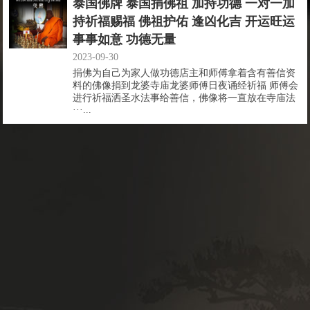
泰国佛牌 泰国捐佛祖 加持功德 一对一加
持祈福赐福 佛祖护佑 逢凶化吉 开运旺运
事事如意 功德无量
2023-09-30
捐佛为自己为家人做功德店主和师傅拿着含有善信资
料的佛像捐到龙婆寺庙龙婆师傅日夜诵经祈福 师傅会
进行祈福洒圣水法事给善信，佛像将一直放在寺庙法
···...