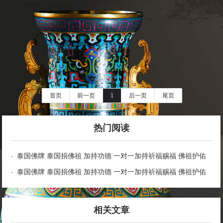
首页
前一页
1
后一页
尾页
热门阅读
泰国佛牌 泰国捐佛祖 加持功德 一对一加持祈福赐福 佛祖护佑
逢凶化吉 开运旺运 事事如意 功德无量
泰国佛牌 泰国捐佛祖 加持功德 一对一加持祈福赐福 佛祖护佑
逢凶化吉 开运旺运 事事如意 功德无量
相关文章