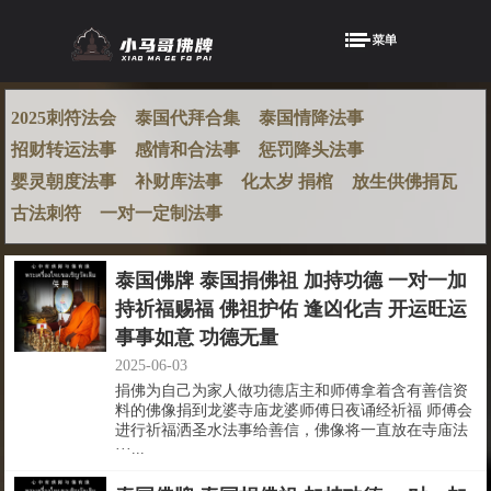
2025刺符法会
泰国代拜合集
泰国情降法事
招财转运法事
感情和合法事
惩罚降头法事
婴灵朝度法事
补财库法事
化太岁 捐棺
放生供佛捐瓦
古法刺符
一对一定制法事
泰国佛牌 泰国捐佛祖 加持功德 一对一加
持祈福赐福 佛祖护佑 逢凶化吉 开运旺运
事事如意 功德无量
2025-06-03
捐佛为自己为家人做功德店主和师傅拿着含有善信资
料的佛像捐到龙婆寺庙龙婆师傅日夜诵经祈福 师傅会
进行祈福洒圣水法事给善信，佛像将一直放在寺庙法
···...