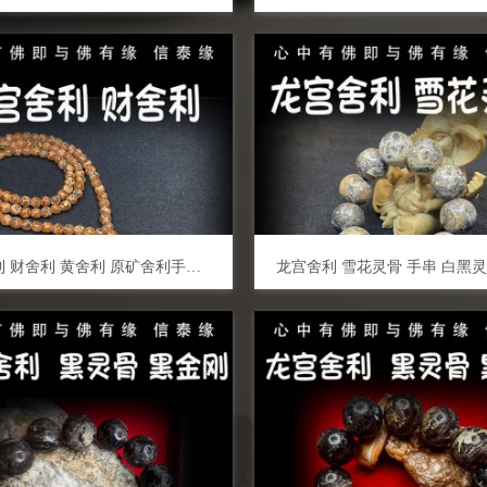
龙宫舍利 财舍利 黄舍利 原矿舍利手串 泰国佛牌