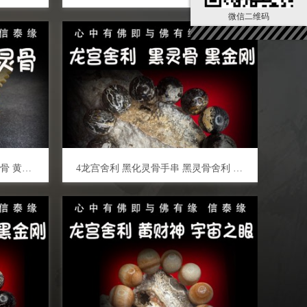
微信二维码
龙宫舍利 雪花灵骨 手串 白黑灵骨 黄灵骨 天珠手串 手链天然舍利 平安 健康 财运 避险挡灾
4龙宫舍利 黑化灵骨手串 黑灵骨舍利 原石手链 原矿金刚 泰国佛牌