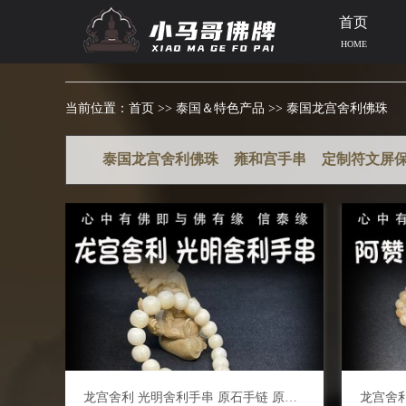
首页
HOME
当前位置：
首页
>>
泰国＆特色产品
>>
泰国龙宫舍利佛珠
泰国龙宫舍利佛珠
雍和宫手串
定制符文屏
龙宫舍利 光明舍利手串 原石手链 原矿金刚 黑金刚 白灵骨 光明舍利 黑灵骨 财舍利 血舍利 跳出舍利 泰国佛牌