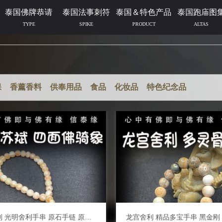
泰国佛牌恭请
泰国法事刺符
泰国＆特色产品
泰国跑庙图
TYPE
SPIKE
PRODUCT
ALTAS
保
香薰香料
供奉用品
食品
化妆品
特色纪念品
龙宫舍利 光明舍利手串 原石手链 原矿金刚 泰国佛牌