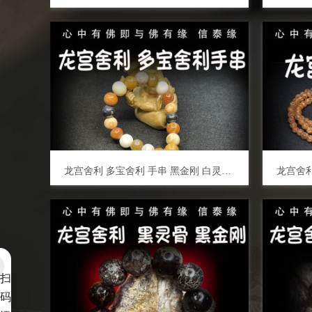
龙宫舍利 多宝舍利 手串 黑金刚 白灵骨 光明舍利 黑灵骨 财舍利 血舍利 跳出舍利
扫
码