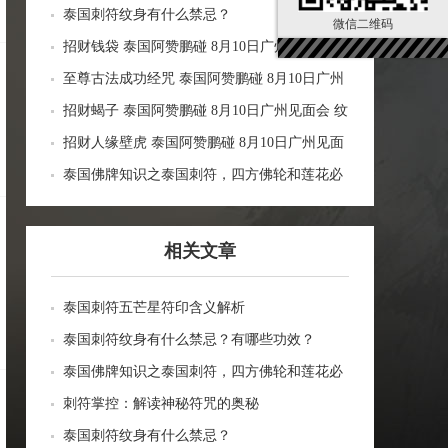
泰国刺符纹身有什么禁忌？
微信二维码
招财钱袋 泰国阿赞鹏碰 8月10日广州见面会 纹
身刺符 银针刺符 经文刺符 刺青 传统纹身 定制
至尊古法成功经咒 泰国阿赞鹏碰 8月10日广州
各类事项
见面会 纹身刺符 银针刺符 经文刺符 刺青 传统
招财蝎子 泰国阿赞鹏碰 8月10日广州见面会 纹
纹身 定制各类事项
身刺符 银针刺符 经文刺符 刺青 传统纹身 定制
招财人缘壁虎 泰国阿赞鹏碰 8月10日广州见面
各类事项
会 纹身刺符 银针刺符 经文刺符 刺青 传统纹身
泰国佛牌知识之泰国刺符，四方佛轮和莲花必
定制各类事项
打介绍
相关文章
泰国刺符五芒星符印含义解析
泰国刺符纹身有什么禁忌？有哪些功效？
泰国佛牌知识之泰国刺符，四方佛轮和莲花必
打介绍
刺符掌控：解读神秘符咒的奥秘
泰国刺符纹身有什么禁忌？