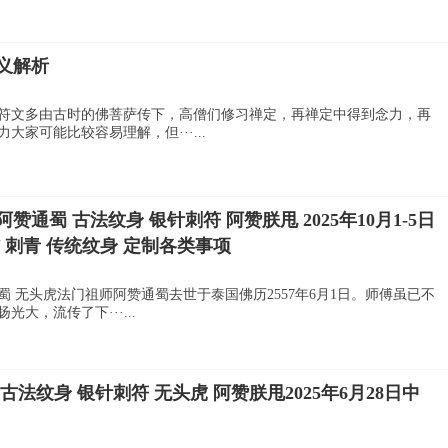
义解析
符文多由古时的佛菩萨传下，高僧们修习禅定，再禅定中得到念力，再
家可能比较容易理解，但···...
赞通蜀 古法纹身 银针刺符 阿赞朕甩 2025年10月1-5日
 刺青 传统纹身 定制各类事项
蜀 无头虎法门祖师阿赞通蜀去世于泰国佛历2557年6月1日。师傅虽已不
大，流传了下···...
法纹身 银针刺符 无头虎 阿赞朕甩2025年6月28日中