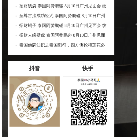
招财钱袋 泰国阿赞鹏碰 8月10日广州见面会 纹
身刺符 银针刺符 经文刺符 刺青 传统纹身 定制
至尊古法成功经咒 泰国阿赞鹏碰 8月10日广州
各类事项
见面会 纹身刺符 银针刺符 经文刺符 刺青 传统
招财蝎子 泰国阿赞鹏碰 8月10日广州见面会 纹
纹身 定制各类事项
身刺符 银针刺符 经文刺符 刺青 传统纹身 定制
招财人缘壁虎 泰国阿赞鹏碰 8月10日广州见面
各类事项
会 纹身刺符 银针刺符 经文刺符 刺青 传统纹身
泰国佛牌知识之泰国刺符，四方佛轮和莲花必
定制各类事项
打介绍
抖音
快手