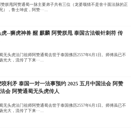
--阿赞朕甩阿赞通蜀一脉主要弟子共有三位（龙婆颂猜不是舍十面法脉的正
，鲁士坤皮，阿赞···...
无头虎--狮虎神兽 醒 麒麟 阿赞朕甩 泰国古法银针刺符 传
蜀无头虎法门祖师阿赞通蜀去世于泰国佛历2557年6月1日。师傅虽已不
大，流传了下来···...
咬利矛 泰国一对一法事预约 2025 五月中国法会 阿赞
会法会 阿赞通蜀无头虎传人
蜀无头虎法门祖师阿赞通蜀去世于泰国佛历2557年6月1日。师傅虽已不
大，流传了下来···...