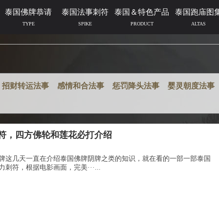
泰国佛牌恭请
泰国法事刺符
泰国＆特色产品
泰国跑庙图
TYPE
SPIKE
PRODUCT
ALTAS
招财转运法事
感情和合法事
惩罚降头法事
婴灵朝度法事
符，四方佛轮和莲花必打介绍
牌这几天一直在介绍泰国佛牌阴牌之类的知识，就在看的一部一部泰国
符，根据电影画面，完美···...