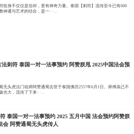
符纹身不仅仅是信仰，更有神奇力量。泰国【刺符】流传至今已有600
通与艺术的结合，是一···...
古法刺符 泰国一对一法事预约 阿赞朕甩 2025中国法会预
蜀无头虎法门祖师阿赞通蜀去世于泰国佛历2557年6月1日。师傅虽已不
大，流传了下来···...
符 泰国一对一法事预约 2025 五月中国 法会预约阿赞朕
 法会 阿赞通蜀无头虎传人