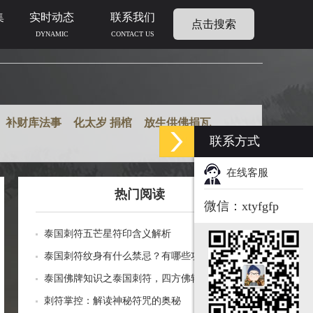
集
实时动态
联系我们
点击搜索
DYNAMIC
CONTACT US
补财库法事
化太岁 捐棺
放生供佛捐瓦
联系方式
在线客服
热门阅读
微信：xtyfgfp
泰国刺符五芒星符印含义解析
泰国刺符纹身有什么禁忌？有哪些功效？
泰国佛牌知识之泰国刺符，四方佛轮和莲花必
打介绍
刺符掌控：解读神秘符咒的奥秘