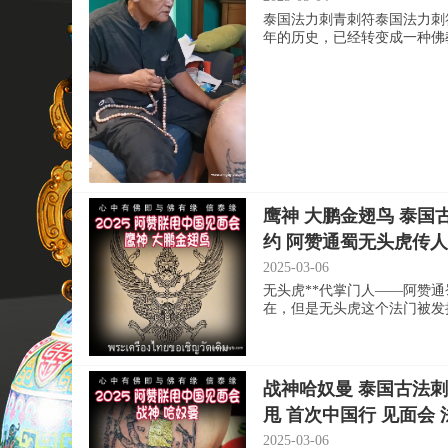
泰国法力刺青刺符泰国法力刺
年的历史，已经转变成一种佛教神
鹰神 大鹏金翅鸟 泰国
约 阿赞通蜀无头虎传人
2025-03-06
无头虎**代掌门人——阿赞通
在，但是无头虎这个法门被发扬光
战神哈奴曼 泰国古法刺
甩 首次中国行 见面会
2025-03-06