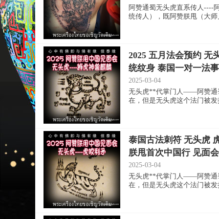
阿赞通蜀无头虎直系传人--
统传人），既阿赞朕甩（大师兄）
2025 五月法会预约 
统纹身 泰国一对一法事
2025-03-04
无头虎**代掌门人——阿赞通
在，但是无头虎这个法门被发扬光
泰国古法刺符 无头虎 虎
朕甩首次中国行 见面
2025-03-04
无头虎**代掌门人——阿赞通
在，但是无头虎这个法门被发扬光