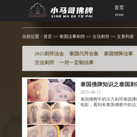
首页
HOME
当前位置：
首页
>>
泰国法事刺符
>>
古法刺符
>> 文章列表
2025刺符法会
泰国代拜合集
泰国情降法事
古法刺符
一对一定制法事
泰国佛牌知识之泰国刺
2025-08-13
泰国佛教中的法力刺符泰国佛
电影，看到有泰国佛教中的法力刺