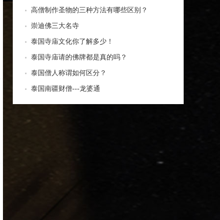
牌高于常价100多倍！
高僧制作圣物的三种方法有哪些区别？
崇迪佛三大名寺
泰国寺庙文化你了解多少！
泰国寺庙请的佛牌都是真的吗？
泰国僧人称谓如何区分？
泰国南疆财僧---龙婆通