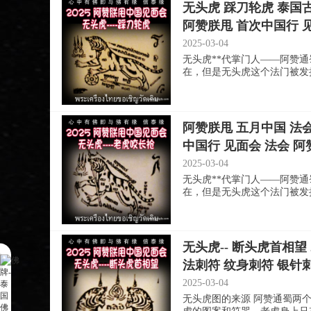
无头虎 踩刀轮虎 泰国古
阿赞朕甩 首次中国行 
2025-03-04
无头虎**代掌门人——阿赞通
在，但是无头虎这个法门被发扬光
阿赞朕甩 五月中国 法
中国行 见面会 法会 
2025-03-04
无头虎**代掌门人——阿赞通
在，但是无头虎这个法门被发扬光
无头虎-- 断头虎首相望
法刺符 纹身刺符 银针
2025-03-04
无头虎图的来源 阿赞通蜀两