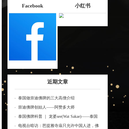
Facebook
小红书
近期文章
泰国做崇迪佛牌的三大高僧介绍
崇迪佛牌创始人——阿赞多大师
泰国佛牌科普 ｜ 龙婆see(Wat Sakae)——泰国
四面神前三高僧
电视台暗访：芭提雅寺庙只允许中国人进，佛