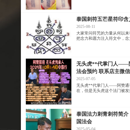
泰国刺符五芒星符印含
2025-08-11
大家常问符咒的力量从何以来
把念力和愿力注入符文中，念力大
无头虎**代掌门人——阿
法会预约 联系店主微信
2025-07-05
无头虎**代掌门人——阿赞通
在，但是无头虎这个法门被发扬光
泰国法力刺青刺符简介 古
国法会
2025-05-04