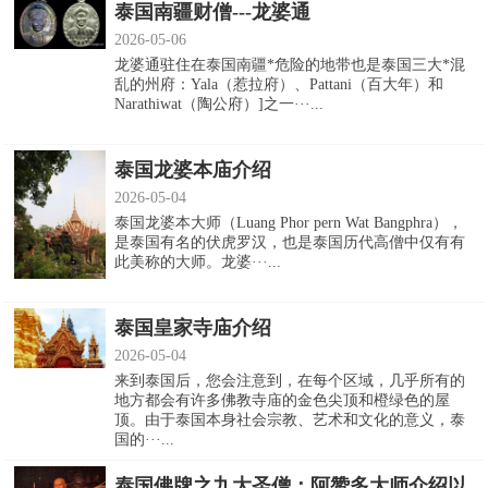
泰国南疆财僧---龙婆通
2026-05-06
龙婆通驻住在泰国南疆*危险的地带也是泰国三大*混
乱的州府：Yala（惹拉府）、Pattani（百大年）和
Narathiwat（陶公府）]之一···...
泰国龙婆本庙介绍
2026-05-04
泰国龙婆本大师（Luang Phor pern Wat Bangphra），
是泰国有名的伏虎罗汉，也是泰国历代高僧中仅有有
此美称的大师。龙婆···...
泰国皇家寺庙介绍
2026-05-04
来到泰国后，您会注意到，在每个区域，几乎所有的
地方都会有许多佛教寺庙的金色尖顶和橙绿色的屋
顶。由于泰国本身社会宗教、艺术和文化的意义，泰
国的···...
泰国佛牌之九大圣僧：阿赞多大师介绍以