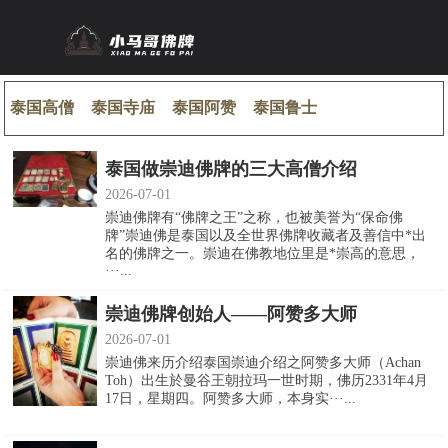
泰国高僧
泰国寺庙
泰国阿赞
泰国鲁士
泰国做崇迪佛牌的三大高僧介绍
2026-07-01
崇迪佛牌有“佛牌之王”之称，也被美誉为“保命佛
牌”崇迪佛是泰国以及全世界佛牌收藏者及善信中*出
名的佛牌之一。崇迪在佛教地位里是*崇高的意思，
···...
崇迪佛牌创始人——阿赞多大师
2026-07-01
崇迪佛来历介绍泰国崇迪介绍之阿赞多大师（Achan
Toh）出生於曼谷王朝拉玛一世时期，佛历2331年4月
17日，星期四。阿赞多大师，本身实···...