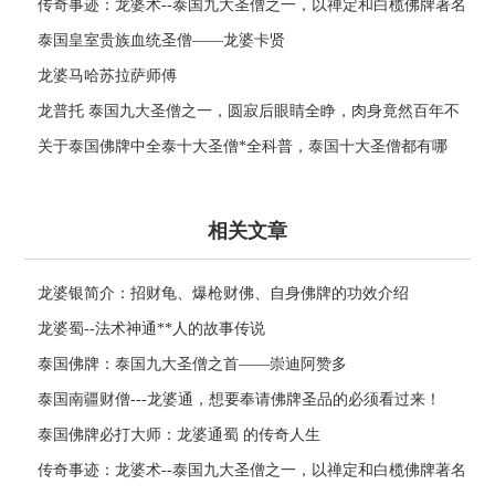
传奇事迹：龙婆术--泰国九大圣僧之一，以禅定和白榄佛牌著名
泰国皇室贵族血统圣僧——龙婆卡贤
龙婆马哈苏拉萨师傅
龙普托 泰国九大圣僧之一，圆寂后眼睛全睁，肉身竟然百年不
腐！
关于泰国佛牌中全泰十大圣僧*全科普，泰国十大圣僧都有哪
些？
相关文章
龙婆银简介：招财龟、爆枪财佛、自身佛牌的功效介绍
龙婆蜀--法术神通**人的故事传说
泰国佛牌：泰国九大圣僧之首——崇迪阿赞多
泰国南疆财僧---龙婆通，想要奉请佛牌圣品的必须看过来！
泰国佛牌必打大师：龙婆通蜀 的传奇人生
传奇事迹：龙婆术--泰国九大圣僧之一，以禅定和白榄佛牌著名