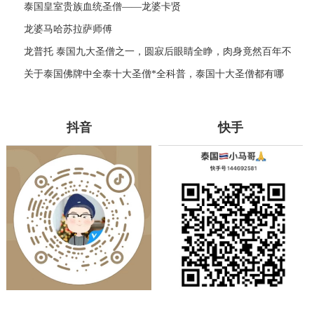
泰国皇室贵族血统圣僧——龙婆卡贤
龙婆马哈苏拉萨师傅
龙普托 泰国九大圣僧之一，圆寂后眼睛全睁，肉身竟然百年不
腐！
关于泰国佛牌中全泰十大圣僧*全科普，泰国十大圣僧都有哪
些？
抖音
快手