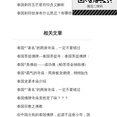
泰国刺符五芒星符印含义解析
微信二维码
泰国刺符纹身有什么禁忌？有哪些功效？
相关文章
泰国*“著名”的两座寺庙，一定不要错过
泰国菩提佛牌—泰国菩提寺：泰国菩提佛牌：
古老护身符的神秘力量
泰国*美佛祖——成功佛（帕菩塔金纳啦佛）
泰国*霸气的寺庙：周身被龙缠绕，栩栩如生
非常震撼却不接待游客
泰国龙婆本庙介绍
泰国*“著名”的两座寺庙，一定不要错过
泰国佛牌寺庙竟然变了味？？？
泰国宗教之佛教
在中国火热的泰国佛牌，起源于这座小寺，国