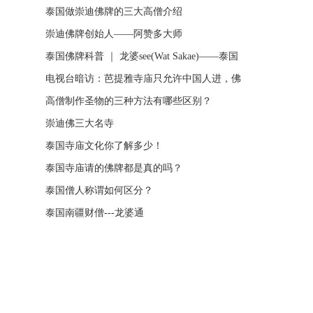
泰国做崇迪佛牌的三大高僧介绍
崇迪佛牌创始人——阿赞多大师
泰国佛牌科普 ｜ 龙婆see(Wat Sakae)——泰国
四面神前三高僧
电视台暗访：芭提雅寺庙只允许中国人进，佛
牌高于常价100多倍！
高僧制作圣物的三种方法有哪些区别？
崇迪佛三大名寺
泰国寺庙文化你了解多少！
泰国寺庙请的佛牌都是真的吗？
泰国僧人称谓如何区分？
泰国南疆财僧---龙婆通