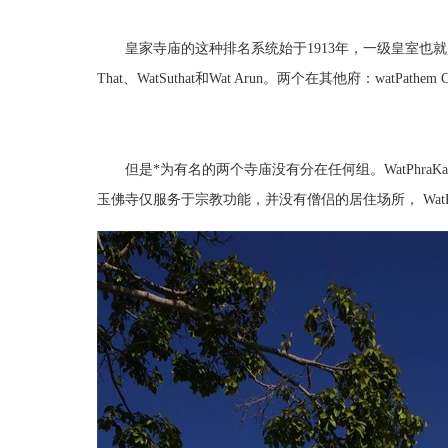
皇家寺庙的这种排名系统始于1913年，一级皇室也就是*高等级
That、WatSuthat和Wat Arun。两个在其他府：watPathem Che
但是*为有名的两个寺庙没有分在任何组。WatPhraKaeo（大皇
玉佛寺仅服务于宗教功能，并没有僧侣的居住场所， WatPhraR