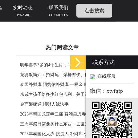
集
实时动态
联系我们
点击搜索
DYNAMIC
CONTACT US
热门阅读文章
联系方式
明年喜事*多的4个生肖，2024年什么生肖福运
临门好事连连
龙婆银简介：招财龟、爆枪财佛、自身佛牌的
在线客服
功效介绍
泰国补财库 阿赞佑补财库 一桶金 助力生意财
微信：xtyfgfp
运财富
亲戚生孩子给多少红包吉利，关于添丁份子钱
风水讲究
金面娜娜通 招财人缘法事
2023年泰国龙莲寺二庙 普颂皇恩寺化太岁 接
贵人 补财库 佛历2566年
三周年祭日需要买什么东西，去世三周年祭祀
用品风水
2023年泰国化太岁 接贵人 补财库 佛历2566年