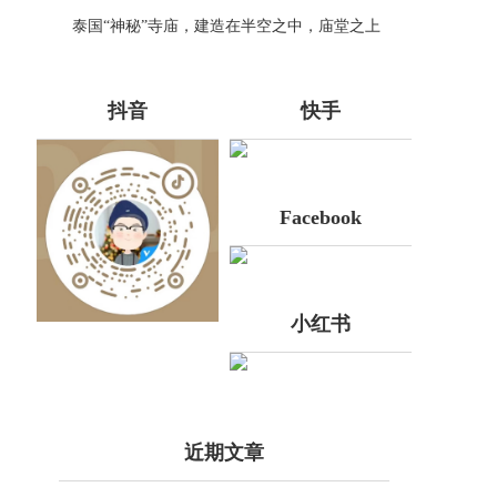
人却很少知道
泰国“神秘”寺庙，建造在半空之中，庙堂之上
还供奉着老虎
抖音
快手
Facebook
小红书
近期文章