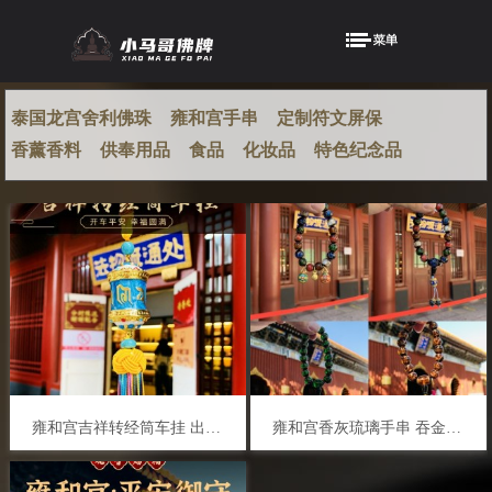
泰国龙宫舍利佛珠
雍和宫手串
定制符文屏保
香薰香料
供奉用品
食品
化妆品
特色纪念品
雍和宫吉祥转经筒车挂 出入平安 幸福圆满
雍和宫香灰琉璃手串 吞金兽 秦霄贤同款 任嘉伦同款 祈福平安财运加持