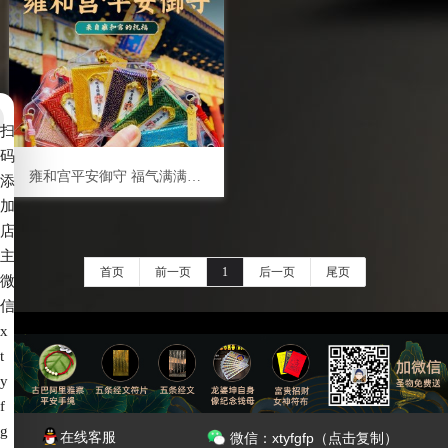
扫
码
雍和宫平安御守 福气满满 好运满满 来自皇家寺庙的祝福
添
加
店
主
首页
前一页
1
后一页
尾页
微
信
x
t
备案号：
赣ICP备2022006539号-4
y
f
g
7*24小时服务热线：
在线客服
微信：xtyfgfp（点击复制）