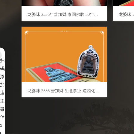
龙婆咪 2536年善加财 泰国佛牌 30年老牌 招财守财 魅力智慧 平安健康
扫
码
添
加
龙婆咪 2536 善加财 生意事业 逢凶化吉 人缘财运 健康平安
店
主
微
信
x
t