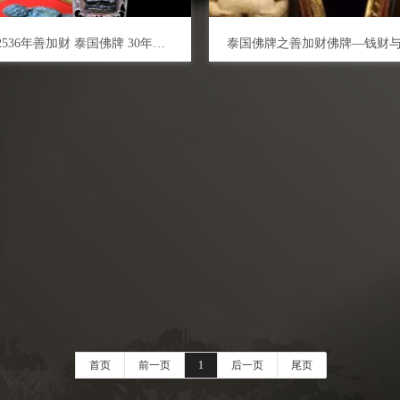
龙婆咪 2536年善加财 泰国佛牌 30年老牌 招财守财 魅力智慧 平安健康
首页
前一页
1
后一页
尾页