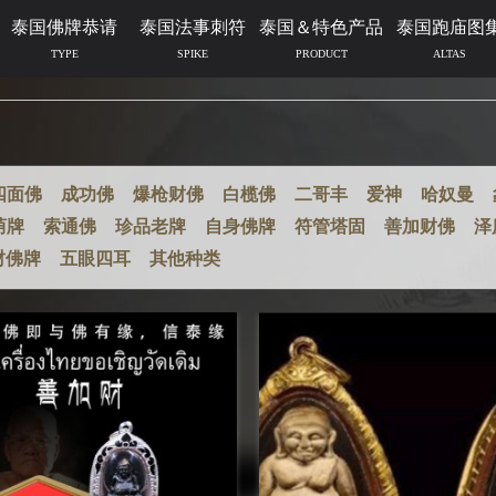
泰国佛牌恭请
泰国法事刺符
泰国＆特色产品
泰国跑庙图
TYPE
SPIKE
PRODUCT
ALTAS
四面佛
成功佛
爆枪财佛
白榄佛
二哥丰
爱神
哈奴曼
荫牌
索通佛
珍品老牌
自身佛牌
符管塔固
善加财佛
泽
财佛牌
五眼四耳
其他种类