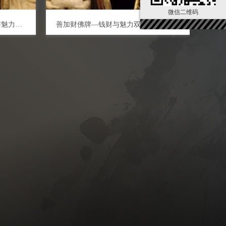
微信二维码
泰国佛牌之善加财佛牌—钱财与魅力双得
善加财佛牌—钱财与魅力双得