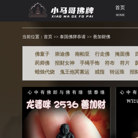
首页
HOME
当前位置：
首页
>>
泰国佛牌恭请
>>
善加财佛
佛童子
崇迪佛
南帕亚
行走佛
掩面佛
药师佛
招财女神
手绳手饰
符布
符片
蜡烛代烧
鬼王他冥素运
戒指
转运珠
招