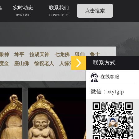
集
实时动态
联系我们
点击搜索
DYNAMIC
CONTACT US
象神
坤平
拉胡天神
七龙佛
狐仙
鲁士
联系方式
度金
座山佛
徐祝老人
人缘油
人缘膏
在线客服
微信：xtyfgfp