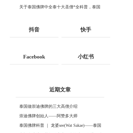
肉身竟然百年不腐！
关于泰国佛牌中全泰十大圣僧*全科普，泰国
十大圣僧都有哪些？
抖音
快手
Facebook
小红书
近期文章
泰国做崇迪佛牌的三大高僧介绍
崇迪佛牌创始人——阿赞多大师
泰国佛牌科普 ｜ 龙婆see(Wat Sakae)——泰国