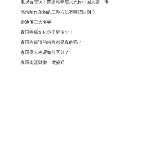
四面神前三高僧
电视台暗访：芭提雅寺庙只允许中国人进，佛
牌高于常价100多倍！
高僧制作圣物的三种方法有哪些区别？
崇迪佛三大名寺
泰国寺庙文化你了解多少！
泰国寺庙请的佛牌都是真的吗？
泰国僧人称谓如何区分？
泰国南疆财僧---龙婆通