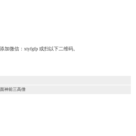
微信：xtyfgfp 或扫以下二维码。
泰国四面神前三高僧