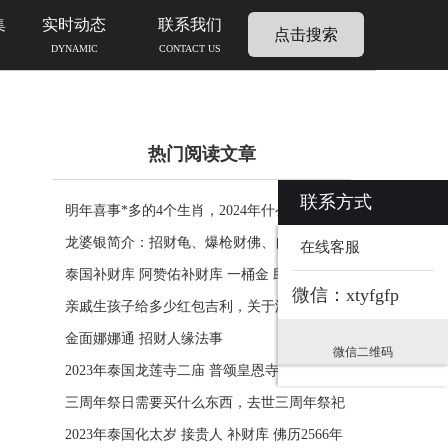
集
实时动态
联系我们
点击搜索
DYNAMIC
CONTACT US
热门阅读文章
联系方式
明年喜事*多的4个生肖，2024年什么生肖福运
临门好事连连
龙婆银简介：招财龟、爆枪财佛、自身佛牌的
在线客服
功效介绍
泰国补财库 阿赞佑补财库 一桶金 助力生意财
微信：xtyfgfp
运财富
亲戚生孩子给多少红包吉利，关于添丁份子钱
风水讲究
金面娜娜通 招财人缘法事
微信二维码
2023年泰国龙莲寺二庙 普颂皇恩寺化太岁 接
贵人 补财库 佛历2566年
三周年祭日需要买什么东西，去世三周年祭祀
用品风水
2023年泰国化太岁 接贵人 补财库 佛历2566年