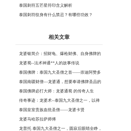
泰国刺符五芒星符印含义解析
泰国刺符纹身有什么禁忌？有哪些功效？
相关文章
龙婆银简介：招财龟、爆枪财佛、自身佛牌的
功效介绍
龙婆蜀--法术神通**人的故事传说
泰国佛牌：泰国九大圣僧之首——崇迪阿赞多
泰国南疆财僧---龙婆通，想要奉请佛牌圣品的
必须看过来！
泰国佛牌必打大师：龙婆通蜀 的传奇人生
传奇事迹：龙婆术--泰国九大圣僧之一，以禅
定和白榄佛牌著名
泰国皇室贵族血统圣僧——龙婆卡贤
龙婆马哈苏拉萨师傅
龙普托 泰国九大圣僧之一，圆寂后眼睛全睁，