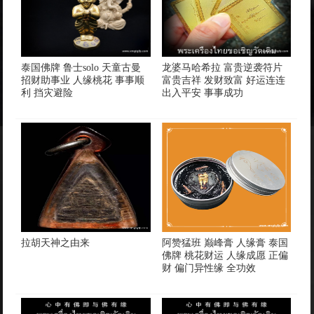
泰国佛牌 鲁士solo 天童古曼
龙婆马哈希拉 富贵逆袭符片
招财助事业 人缘桃花 事事顺
富贵吉祥 发财致富 好运连连
利 挡灾避险
出入平安 事事成功
拉胡天神之由来
阿赞猛班 巅峰膏 人缘膏 泰国
佛牌 桃花财运 人缘成愿 正偏
财 偏门异性缘 全功效