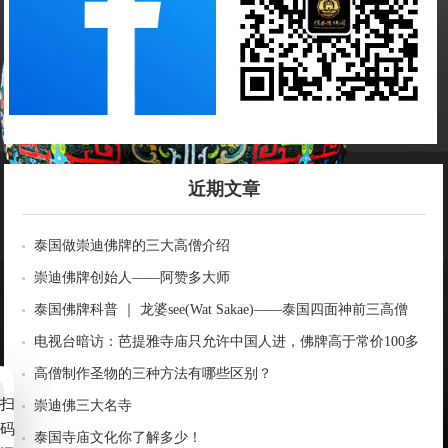
近期文章
泰国做崇迪佛牌的三大高僧介绍
崇迪佛牌创始人——阿赞多大师
泰国佛牌科普 ｜ 龙婆see(Wat Sakae)——泰国四面神前三高僧
电视台暗访：芭提雅寺庙只允许中国人进，佛牌高于常价100多
倍！
高僧制作圣物的三种方法有哪些区别？
扫
崇迪佛三大名寺
码
泰国寺庙文化你了解多少！