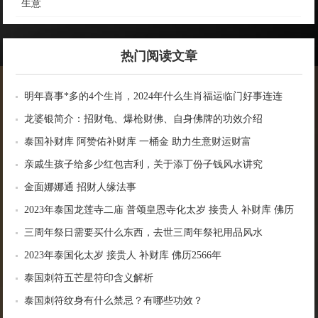
生意
热门阅读文章
明年喜事*多的4个生肖，2024年什么生肖福运临门好事连连
龙婆银简介：招财龟、爆枪财佛、自身佛牌的功效介绍
泰国补财库 阿赞佑补财库 一桶金 助力生意财运财富
亲戚生孩子给多少红包吉利，关于添丁份子钱风水讲究
金面娜娜通 招财人缘法事
2023年泰国龙莲寺二庙 普颂皇恩寺化太岁 接贵人 补财库 佛历
2566年
三周年祭日需要买什么东西，去世三周年祭祀用品风水
2023年泰国化太岁 接贵人 补财库 佛历2566年
泰国刺符五芒星符印含义解析
泰国刺符纹身有什么禁忌？有哪些功效？