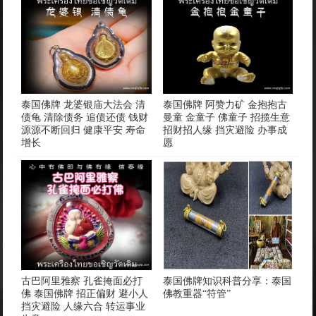
泰国佛牌 龙婆银庙大法会 清
泰国佛牌 阿赞力矿 金抱抱古
债龟 清除债务 追债还债 钱财
曼童 金童子 佛童子 招揽生意
源源不断回归 健康平安 寿命
招财招人缘 挡灾避险 办事成
增长
愿
古巴阿里雅察 孔雀掩面必打
泰国佛牌知识科普分享：泰国
佛 泰国佛牌 招正偏财 避小人
佛教重器“符管”
挡灾避险 人缘六合 转运事业