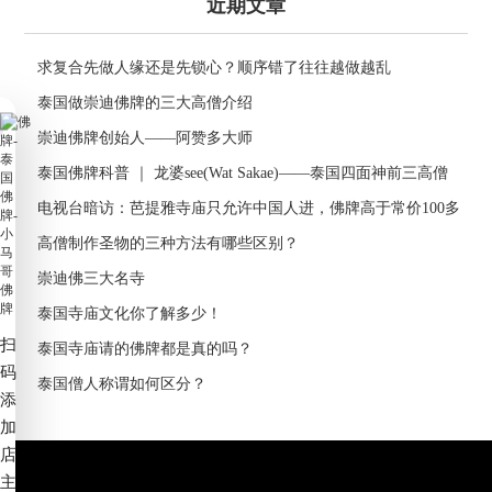
近期文章
求复合先做人缘还是先锁心？顺序错了往往越做越乱
泰国做崇迪佛牌的三大高僧介绍
崇迪佛牌创始人——阿赞多大师
泰国佛牌科普 ｜ 龙婆see(Wat Sakae)——泰国四面神前三高僧
电视台暗访：芭提雅寺庙只允许中国人进，佛牌高于常价100多
倍！
高僧制作圣物的三种方法有哪些区别？
崇迪佛三大名寺
泰国寺庙文化你了解多少！
扫
泰国寺庙请的佛牌都是真的吗？
码
泰国僧人称谓如何区分？
添
加
店
主