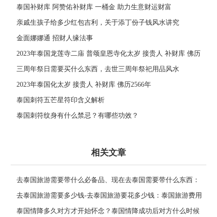
泰国补财库 阿赞佑补财库 一桶金 助力生意财运财富
亲戚生孩子给多少红包吉利，关于添丁份子钱风水讲究
金面娜娜通 招财人缘法事
2023年泰国龙莲寺二庙 普颂皇恩寺化太岁 接贵人 补财库 佛历
2566年
三周年祭日需要买什么东西，去世三周年祭祀用品风水
2023年泰国化太岁 接贵人 补财库 佛历2566年
泰国刺符五芒星符印含义解析
泰国刺符纹身有什么禁忌？有哪些功效？
相关文章
去泰国旅游需要带什么必备品、现在去泰国需要带什么东西：
泰国旅游必备品清单
去泰国旅游需要多少钱-去泰国旅游要花多少钱：泰国旅游费用
参考
泰国情降多久对方才开始怀念？泰国情降成功后对方什么时候