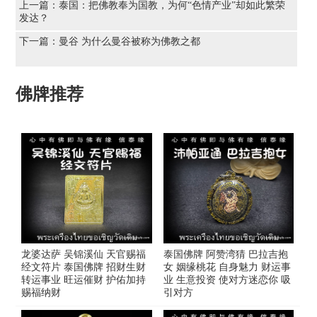
上一篇：
泰国：把佛教奉为国教，为何“色情产业”却如此繁荣
发达？
下一篇：
曼谷 为什么曼谷被称为佛教之都
佛牌推荐
龙婆达萨 吴锦溪仙 天官赐福
泰国佛牌 阿赞湾猜 巴拉吉抱
经文符片 泰国佛牌 招财生财
女 姻缘桃花 自身魅力 财运事
转运事业 旺运催财 护佑加持
业 生意投资 使对方迷恋你 吸
赐福纳财
引对方