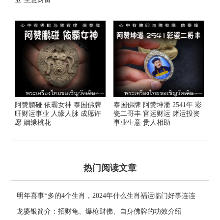
阿赞鹏碰 依霸女神 泰国佛牌
泰国佛牌 阿赞坤潘 2541年 彩
旺财运事业 人缘人脉 成愿许
瓷二哥丰 官运财运 赌运投资
愿 姻缘桃花
事业生意 贵人相助
热门阅读文章
明年喜事*多的4个生肖，2024年什么生肖福运临门好事连连
龙婆银简介：招财龟、爆枪财佛、自身佛牌的功效介绍