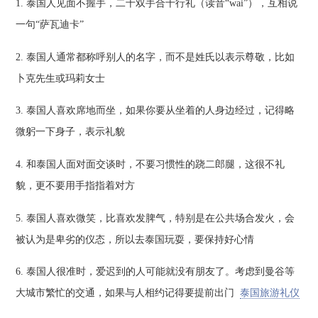
1. 泰国人见面不握手，二十双手合十行礼（读音“wai”），互相说
一句“萨瓦迪卡”
2. 泰国人通常都称呼别人的名字，而不是姓氏以表示尊敬，比如
卜克先生或玛莉女士
3. 泰国人喜欢席地而坐，如果你要从坐着的人身边经过，记得略
微躬一下身子，表示礼貌
4. 和泰国人面对面交谈时，不要习惯性的跷二郎腿，这很不礼
貌，更不要用手指指着对方
5. 泰国人喜欢微笑，比喜欢发脾气，特别是在公共场合发火，会
被认为是卑劣的仪态，所以去泰国玩耍，要保持好心情
6. 泰国人很准时，爱迟到的人可能就没有朋友了。考虑到曼谷等
大城市繁忙的交通，如果与人相约记得要提前出门
泰国旅游礼仪