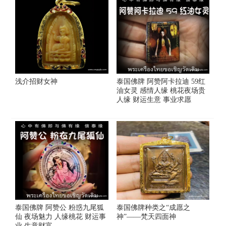
浅介招财女神
泰国佛牌 阿赞阿卡拉迪 59红
油女灵 感情人缘 桃花夜场贵
人缘 财运生意 事业求愿
泰国佛牌 阿赞公 粉惑九尾狐
泰国佛牌种类之“成愿之
仙 夜场魅力 人缘桃花 财运事
神”——梵天四面神
业 生意财富