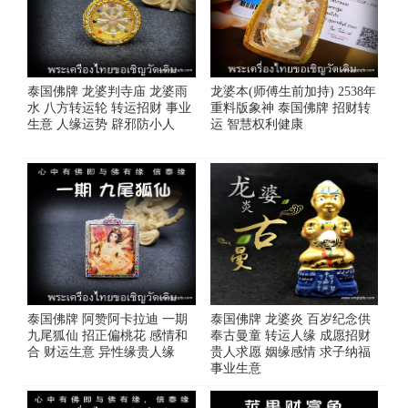
泰国佛牌 龙婆判寺庙 龙婆雨
龙婆本(师傅生前加持) 2538年
水 八方转运轮 转运招财 事业
重料版象神 泰国佛牌 招财转
生意 人缘运势 辟邪防小人
运 智慧权利健康
泰国佛牌 阿赞阿卡拉迪 一期
泰国佛牌 龙婆炎 百岁纪念供
九尾狐仙 招正偏桃花 感情和
奉古曼童 转运人缘 成愿招财
合 财运生意 异性缘贵人缘
贵人求愿 姻缘感情 求子纳福
事业生意