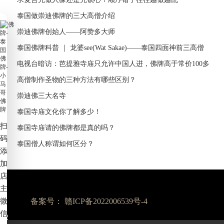
泰国做崇迪佛牌的三大高僧介绍
崇迪佛牌创始人——阿赞多大师
泰国佛牌科普 ｜ 龙婆see(Wat Sakae)——泰国四面神前三高僧
电视台暗访：芭提雅寺庙只允许中国人进，佛牌高于常价100多
倍！
高僧制作圣物的三种方法有哪些区别？
崇迪佛三大名寺
泰国寺庙文化你了解多少！
扫
泰国寺庙请的佛牌都是真的吗？
码
泰国僧人称谓如何区分？
添
加
店
主
微
备案号：
赣ICP备2022006539号-4
信