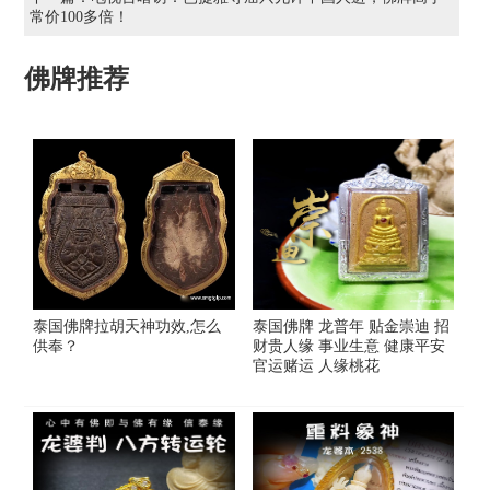
常价100多倍！
佛牌推荐
泰国佛牌拉胡天神功效,怎么
泰国佛牌 龙普年 贴金崇迪 招
供奉？
财贵人缘 事业生意 健康平安
官运赌运 人缘桃花