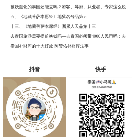
旅游必备清单
被妖魔化的泰国还能去吗？游客、导游、从业者、专家这么说
五、《地藏菩萨本愿经》地狱名号品第五
十三、《地藏菩萨本愿经》嘱累人天品第十三
去泰国旅游需要提前换钱吗—去泰国必须带4000人民币吗：去
泰国旅游需提前换钱吗
泰国补财库的十大好处 阿赞佑补财库法事
抖音
快手