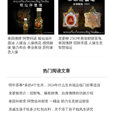
泰国佛牌 阿赞码诺 狐仙油许
龙婆柳 2563年善加财财富龟
愿油 人缘油 人缘桃花 感情姻
泰国佛牌 招财求愿 人缘生意
缘 魅力和合 事业夜场 异性缘
智慧福运
贵人缘
热门阅读文章
明年喜事*多的4个生肖，2024年什么生肖福运临门好事连连
龙婆银简介：招财龟、爆枪财佛、自身佛牌的功效介绍
泰国补财库 阿赞佑补财库 一桶金 助力生意财运财富
亲戚生孩子给多少红包吉利，关于添丁份子钱风水讲究