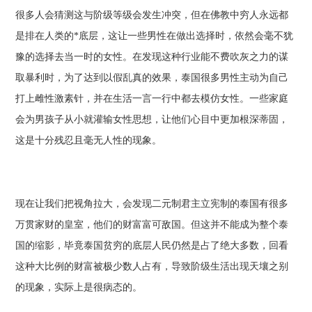
很多人会猜测这与阶级等级会发生冲突，但在佛教中穷人永远都
是排在人类的*底层，这让一些男性在做出选择时，依然会毫不犹
豫的选择去当一时的女性。在发现这种行业能不费吹灰之力的谋
取暴利时，为了达到以假乱真的效果，泰国很多男性主动为自己
打上雌性激素针，并在生活一言一行中都去模仿女性。一些家庭
会为男孩子从小就灌输女性思想，让他们心目中更加根深蒂固，
这是十分残忍且毫无人性的现象。
现在让我们把视角拉大，会发现二元制君主立宪制的泰国有很多
万贯家财的皇室，他们的财富富可敌国。但这并不能成为整个泰
国的缩影，毕竟泰国贫穷的底层人民仍然是占了绝大多数，回看
这种大比例的财富被极少数人占有，导致阶级生活出现天壤之别
的现象，实际上是很病态的。