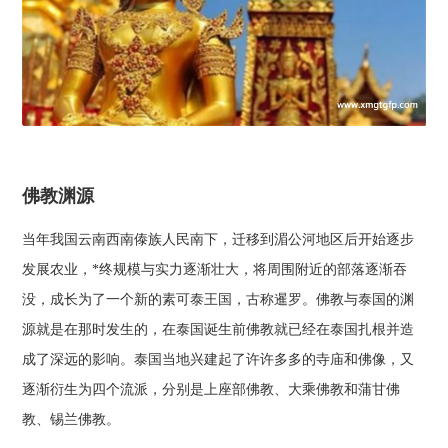
佛教渊源
当年我国云南西南傣族人民南下，迁移到湄公河地区后开始逐步
发展农业，*终规模与实力逐渐壮大，将周围附近的部落逐渐吞
没，成长为了一个新的素可泰王国，古称暹罗。佛教与泰国的渊
源就是在那时发生的，在泰国诞生前佛教就已经在泰国扎根并造
成了深远的影响。泰国当地兴建起了许许多多的寺庙和佛像，又
逐渐衍生为四个流派，分别是上座部佛教、大乘佛教和蒲甘佛
教、锡兰佛教。