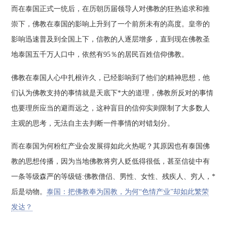
而在泰国正式一统后，在历朝历届领导人对佛教的狂热追求和推
崇下，佛教在泰国的影响上升到了一个前所未有的高度。皇帝的
影响迅速普及到全国上下，信教的人逐层增多，直到现在佛教圣
地泰国五千万人口中，依然有95％的居民百姓信仰佛教。
佛教在泰国人心中扎根许久，已经影响到了他们的精神思想，他
们认为佛教支持的事情就是天底下*大的道理，佛教所反对的事情
也要理所应当的避而远之，这种盲目的信仰实则限制了大多数人
主观的思考，无法自主去判断一件事情的对错划分。
而在泰国为何粉红产业会发展得如此火热呢？其原因也有泰国佛
教的思想传播，因为当地佛教将穷人贬低得很低，甚至信徒中有
一条等级森严的等级链:佛教僧侣、男性、女性、残疾人、穷人，*
后是动物。
泰国：把佛教奉为国教，为何“色情产业”却如此繁荣
发达？