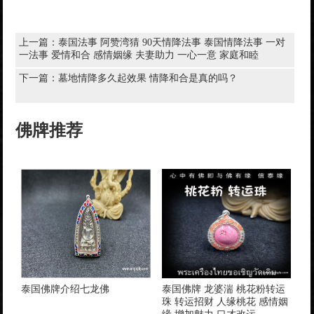
上一篇：
泰国法事 阿赞湾猜 90天情降法事 泰国情降法事 一对
一法事 爱情和合 感情姻缘 夫妻助力 一心一意 家庭和睦
下一篇：
墓地情降多久起效果 情降和合是真的吗？
佛牌推荐
泰国佛牌介绍七龙佛
泰国佛牌 龙婆湍 桃花粉转运
珠 转运招财 人缘桃花 感情姻