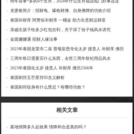
明年喜事*多的4个生肖，2024年什么生肖福运临门好事连连
龙婆银简介：招财龟、爆枪财佛、自身佛牌的功效介绍
泰国补财库 阿赞佑补财库 一桶金 助力生意财运财富
亲戚生孩子给多少红包吉利，关于添丁份子钱风水讲究
金面娜娜通 招财人缘法事
2023年泰国龙莲寺二庙 普颂皇恩寺化太岁 接贵人 补财库 佛历
2566年
三周年祭日需要买什么东西，去世三周年祭祀用品风水
2023年泰国化太岁 接贵人 补财库 佛历2566年
泰国刺符五芒星符印含义解析
泰国刺符纹身有什么禁忌？有哪些功效？
相关文章
墓地情降多久起效果 情降和合是真的吗？