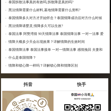
泰国拆散法事真的有效吗,拆散降是真的吗?
黑法情降需要什么材料,墓地情降需要什么资料?
泰国情降多久对方才开始怀念？泰国情降成功后对方什么时候
找你？
黑法情降请婴灵,情降多久可以生效?
泰国法事 阿赞湾猜 90天情降法事 泰国情降法事 一对一法事 爱
情和合 感情姻缘 夫妻助力 一心一意 家庭和睦
情降大概多少天会出现效果？详解情降的生效时间
泰国情降法事 泰国法事接单 一对一情降法事 感情挽回 夫妻和
合
什么是泰国情降？
情降和锁心降一样吗？详解锁心降和情降区别
抖音
快手