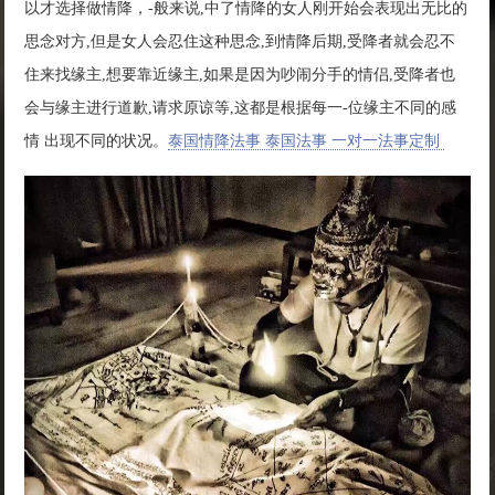
以才选择做情降，-般来说,中了情降的女人刚开始会表现出无比的
思念对方,但是女人会忍住这种思念,到情降后期,受降者就会忍不
住来找缘主,想要靠近缘主,如果是因为吵闹分手的情侣,受降者也
会与缘主进行道歉,请求原谅等,这都是根据每一-位缘主不同的感
情 出现不同的状况。
泰国情降法事 泰国法事 一对一法事定制