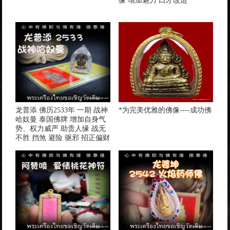
缘 增加魅力 口才改运
龙普添 佛历2533年 一期 战神
*为完美优雅的佛像----成功佛
哈奴曼 泰国佛牌 增加自身气
势、权力威严 助贵人缘 战无
不胜 挡煞 避险 驱邪 招正偏财