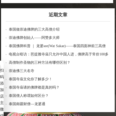
近期文章
泰国做崇迪佛牌的三大高僧介绍
崇迪佛牌创始人——阿赞多大师
泰国佛牌科普 ｜ 龙婆see(Wat Sakae)——泰国四面神前三高僧
电视台暗访：芭提雅寺庙只允许中国人进，佛牌高于常价100多
倍！
高僧制作圣物的三种方法有哪些区别？
扫
崇迪佛三大名寺
码
泰国寺庙文化你了解多少！
添
泰国寺庙请的佛牌都是真的吗？
加
泰国僧人称谓如何区分？
店
主
泰国南疆财僧---龙婆通
微
信