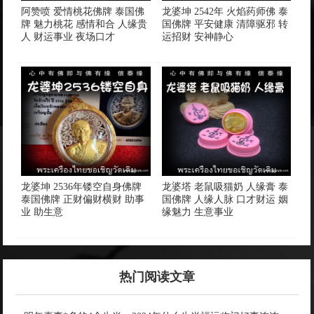
阿赞喷 爱情桃花佛牌 泰国佛
龙婆坤 2542年 火焰药师佛 泰
牌 魅力桃花 感情和合 人缘贵
国佛牌 平安健康 清障驱邪 转
人 财运事业 夜场口才
运招财 安神静心
龙婆坤 2536年镂空自身佛牌
龙婆塔 老鼠吸猫奶 人缘膏 泰
泰国佛牌 正财偏财横财 助事
国佛牌 人缘人脉 口才财运 姻
业 助生意
缘魅力 生意事业
热门阅读文章