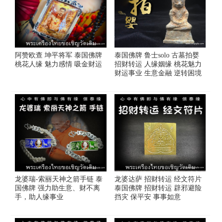
阿赞欧查 坤平将军 泰国佛牌
泰国佛牌 鲁士solo 古墓拍婴
桃花人缘 魅力感情 吸金财运
招财转运 人缘姻缘 桃花魅力
财运事业 生意金融 逆转困境
龙婆瑞-索丽天神之箭手链 泰
龙婆达萨 招财转运 经文符片
国佛牌 强力助生意、财不离
泰国佛牌 招财转运 辟邪避险
手，助人缘事业
挡灾 保平安 事事如意