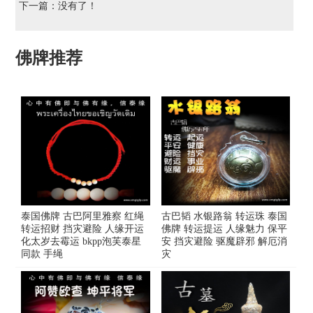
下一篇：没有了！
佛牌推荐
泰国佛牌 古巴阿里雅察 红绳
古巴韬 水银路翁 转运珠 泰国
转运招财 挡灾避险 人缘开运
佛牌 转运提运 人缘魅力 保平
化太岁去霉运 bkpp泡芙泰星
安 挡灾避险 驱魔辟邪 解厄消
同款 手绳
灾