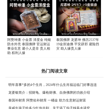
阿赞坤潘 小金票 泽度金 纯银
泰国佛牌 龙婆坤 佛历2537年
防水外壳 泰国佛牌 官运财运
19金崇迪佛 平安辟邪 避险挡
事业生意 避小人是非 贵人相
灾 助人缘贵人缘
助 权利人缘
热门阅读文章
明年喜事*多的4个生肖，2024年什么生肖福运临门好事连连
龙婆银简介：招财龟、爆枪财佛、自身佛牌的功效介绍
泰国补财库 阿赞佑补财库 一桶金 助力生意财运财富
亲戚生孩子给多少红包吉利，关于添丁份子钱风水讲究