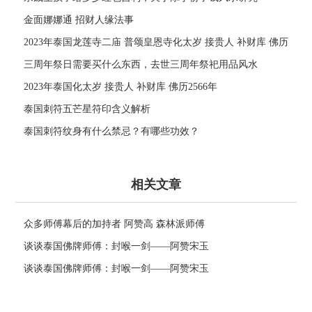
金面娜娜通 招财人缘法事
2023年泰国龙莲寺二庙 普颂皇恩寺化太岁 接贵人 补财库 佛历
2566年
三周年祭日需要买什么东西，去世三周年祭祀用品风水
2023年泰国化太岁 接贵人 补财库 佛历2566年
泰国刺符五芒星符印含义解析
泰国刺符纹身有什么禁忌？有哪些功效？
相关文章
众多师傅幕后的加持者 阿赞高 森林派师傅
谈谈泰国佛牌师傅：封喉一剑——阿赞宋玉
谈谈泰国佛牌师傅：封喉一剑——阿赞宋玉