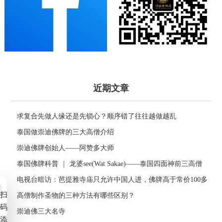
近期文章
求复合先做人缘还是先锁心？顺序错了往往越做越乱
泰国做崇迪佛牌的三大高僧介绍
崇迪佛牌创始人——阿赞多大师
泰国佛牌科普 ｜ 龙婆see(Wat Sakae)——泰国四面神前三高僧
电视台暗访：芭提雅寺庙只允许中国人进，佛牌高于常价100多
扫
倍！
高僧制作圣物的三种方法有哪些区别？
码
崇迪佛三大名寺
添