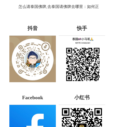
国蛇爪佛牌禁忌揭秘
怎么请泰国佛牌,去泰国请佛牌去哪里：如何正
确请泰国佛牌
抖音
快手
Facebook
小红书