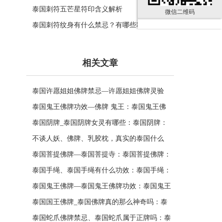
泰国刺符五芒星符印含义解析
微信二维码
泰国刺符纹身有什么禁忌？有哪些功效？
相关文章
泰国许愿姐姐佛牌禁忌—许愿姐姐佛牌灵验
吗：泰国许愿姐姐佛牌禁忌揭秘
泰国鬼王佛牌功效—佛牌 鬼王：泰国鬼王佛
牌：神奇能力揭秘
泰国阴牌_泰国阴牌女灵有哪些：泰国阴牌：
神秘魅力与独特文化的结合
不谈人妖、佛牌、乳胶枕，真实的泰国什么
样？
泰国菩提佛牌—泰国菩提寺：泰国菩提佛牌：
古老护身符的神秘力量
泰国手绳、泰国手绳有什么功效：泰国手绳：
传承千年的手工艺品
泰国鬼王佛牌—泰国鬼王佛牌功效：泰国鬼王
佛牌：神秘的护身符
泰国国王佛牌_泰国佛牌真的那么神奇吗：泰
国国王佛牌：神秘护身符的传承之道
泰国蛇爪佛牌禁忌、泰国蛇爪属于正牌吗：泰