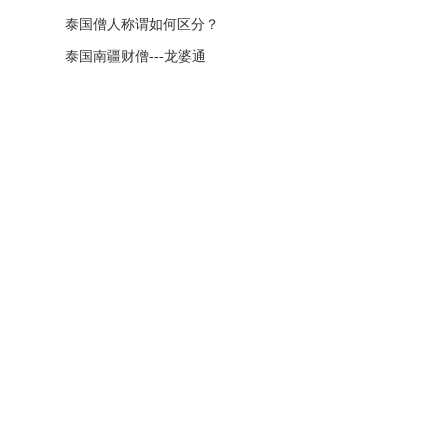
泰国僧人称谓如何区分？
泰国南疆财僧---龙婆通