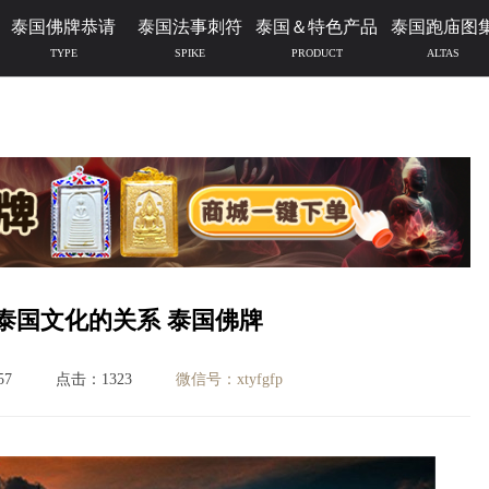
泰国佛牌恭请
泰国法事刺符
泰国＆特色产品
泰国跑庙图
TYPE
SPIKE
PRODUCT
ALTAS
泰国文化的关系 泰国佛牌
57
点击：1323
微信号：xtyfgfp