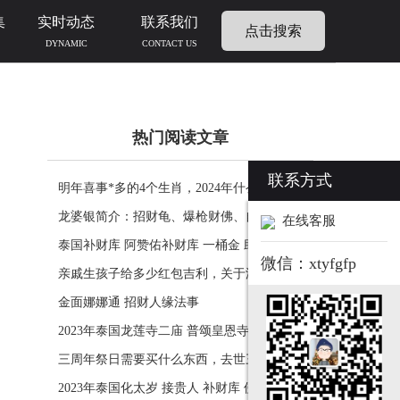
集
实时动态
联系我们
点击搜索
DYNAMIC
CONTACT US
热门阅读文章
联系方式
明年喜事*多的4个生肖，2024年什么生肖福运
临门好事连连
龙婆银简介：招财龟、爆枪财佛、自身佛牌的
在线客服
功效介绍
泰国补财库 阿赞佑补财库 一桶金 助力生意财
微信：xtyfgfp
运财富
亲戚生孩子给多少红包吉利，关于添丁份子钱
风水讲究
金面娜娜通 招财人缘法事
2023年泰国龙莲寺二庙 普颂皇恩寺化太岁 接
贵人 补财库 佛历2566年
三周年祭日需要买什么东西，去世三周年祭祀
用品风水
2023年泰国化太岁 接贵人 补财库 佛历2566年