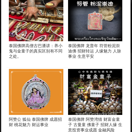
泰国佛牌高僧古巴潘讲：养小
泰国佛牌 龙普年 符管粉泥崇
鬼与金童子的真实区别有不同
迪佛 招财转运 人缘魅力 人脉
之处。
事业 生意平安
阿赞公 狐仙 泰国佛牌 成愿招
泰国佛牌 阿赞湾猜 财富金童
财 桃花魅力 财运事业
子 古曼童 佛童子 招财人缘 生
意投资事业成愿 金融风险