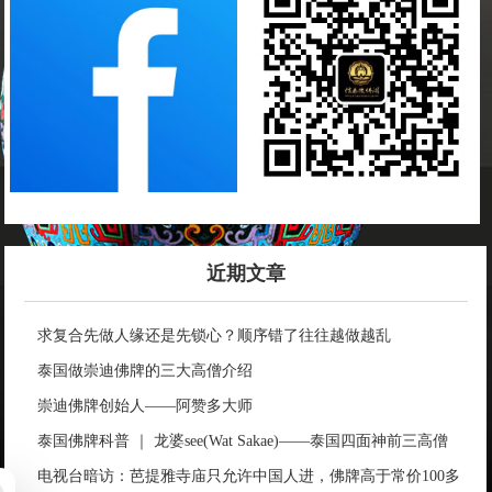
近期文章
求复合先做人缘还是先锁心？顺序错了往往越做越乱
泰国做崇迪佛牌的三大高僧介绍
崇迪佛牌创始人——阿赞多大师
泰国佛牌科普 ｜ 龙婆see(Wat Sakae)——泰国四面神前三高僧
电视台暗访：芭提雅寺庙只允许中国人进，佛牌高于常价100多