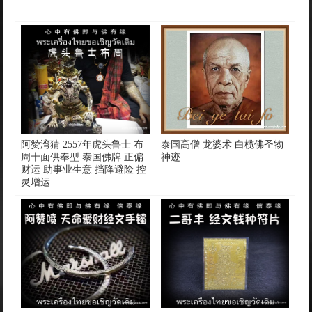
阿赞湾猜 2557年虎头鲁士 布
泰国高僧 龙婆术 白榄佛圣物
周十面供奉型 泰国佛牌 正偏
神迹
财运 助事业生意 挡降避险 控
灵增运