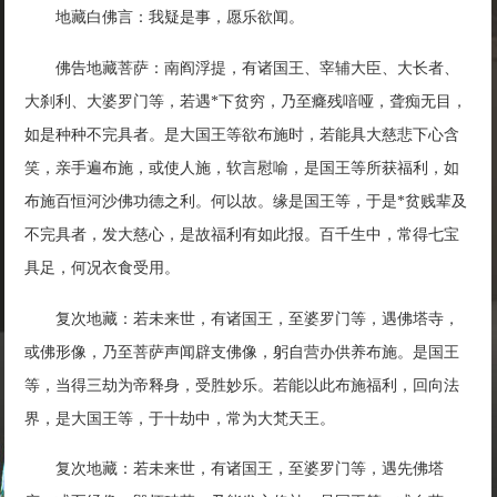
地藏白佛言：我疑是事，愿乐欲闻。
佛告地藏菩萨：南阎浮提，有诸国王、宰辅大臣、大长者、
大刹利、大婆罗门等，若遇*下贫穷，乃至癃残喑哑，聋痴无目，
如是种种不完具者。是大国王等欲布施时，若能具大慈悲下心含
笑，亲手遍布施，或使人施，软言慰喻，是国王等所获福利，如
布施百恒河沙佛功德之利。何以故。缘是国王等，于是*贫贱辈及
不完具者，发大慈心，是故福利有如此报。百千生中，常得七宝
具足，何况衣食受用。
复次地藏：若未来世，有诸国王，至婆罗门等，遇佛塔寺，
或佛形像，乃至菩萨声闻辟支佛像，躬自营办供养布施。是国王
等，当得三劫为帝释身，受胜妙乐。若能以此布施福利，回向法
界，是大国王等，于十劫中，常为大梵天王。
复次地藏：若未来世，有诸国王，至婆罗门等，遇先佛塔