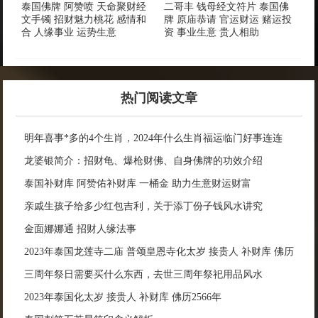
泰国佛牌 阿赞喷 天命聚财经
二哥丰 钱母经文符片 泰国佛
文手镯 招财魅力桃花 感情和
牌 原庙恭请 官运财运 赌运投
合 人缘事业 运势生意
资 事业生意 贵人相助
热门阅读文章
明年喜事*多的4个生肖，2024年什么生肖福运临门好事连连
龙婆银简介：招财龟、爆枪财佛、自身佛牌的功效介绍
泰国补财库 阿赞佑补财库 一桶金 助力生意财运财富
亲戚生孩子给多少红包吉利，关于添丁份子钱风水讲究
金面娜娜通 招财人缘法事
2023年泰国龙莲寺二庙 普颂皇恩寺化太岁 接贵人 补财库 佛历
2566年
三周年祭日需要买什么东西，去世三周年祭祀用品风水
2023年泰国化太岁 接贵人 补财库 佛历2566年