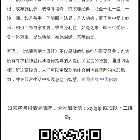
根，或布施供养，或修补塔寺，或装理经典，乃至一毛一尘，一
沙一渧。如是善事，但能回向法界，是人功德，百千生中受上妙
乐。如但回向自家眷属，或自身利益，如是之果，即三生受乐，
舍一得万报。是故地藏，布施因缘，其事如是。
寄语：《地藏菩萨本愿经》不仅是佛教徒修行的重要经典，也为
所有寻求精神慰藉和道德指导的人提供了宝贵的智慧。通过阅读
和理解这部经典，人们可以更深刻地体会到地藏菩萨的大悲愿
力，并在日常生活中实践慈悲与智慧。
泰国佛牌 中国佛教
如需咨询和恭请佛牌，请添加微信：xtyfgfp 或扫以下二维
码。