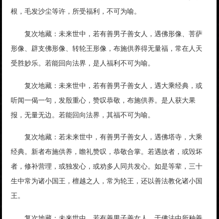
根，毛发沙尘等许，所受福利，不可为喻。
复次地藏：未来世中，若有善男子善女人，遇佛形像、菩萨
形像、辟支佛形像、转轮王形像，布施供养得无量福，常在人天
受胜妙乐。若能回向法界，是人福利不可为喻。
复次地藏：未来世中，若有善男子善女人，遇大乘经典，或
听闻一偈一句，发殷重心，赞叹恭敬，布施供养。是人获大果
报，无量无边。若能回向法界，其福不可为喻。
复次地藏：若未来世中，有善男子善女人，遇佛塔寺，大乘
经典。新者布施供养，瞻礼赞叹，恭敬合掌。若遇故者，或毁坏
者，修补营理，或独发心，或劝多人同共发心。如是等辈，三十
生中常为诸小国王，檀越之人，常为轮王，还以善法教化诸小国
王。
复次地藏：未来世中，若有善男子善女人，于佛法中所种善