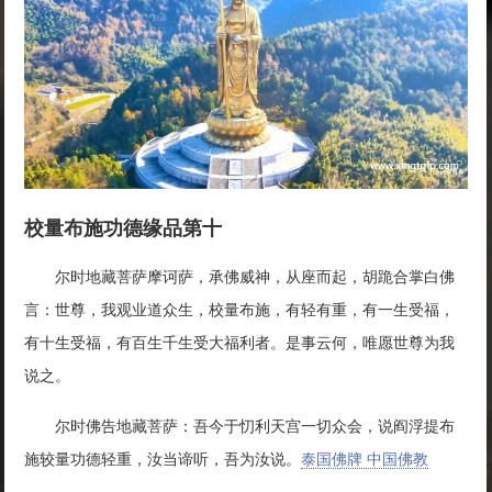
校量布施功德缘品第十
尔时地藏菩萨摩诃萨，承佛威神，从座而起，胡跪合掌白佛
言：世尊，我观业道众生，校量布施，有轻有重，有一生受福，
有十生受福，有百生千生受大福利者。是事云何，唯愿世尊为我
说之。
尔时佛告地藏菩萨：吾今于忉利天宫一切众会，说阎浮提布
施较量功德轻重，汝当谛听，吾为汝说。
泰国佛牌 中国佛教