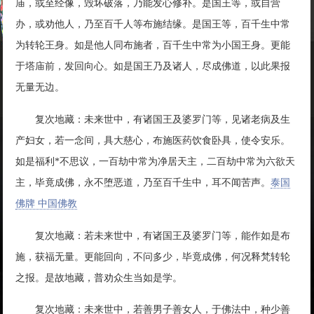
庙，或至经像，毁坏破落，乃能发心修补。是国王等，或自营
办，或劝他人，乃至百千人等布施结缘。是国王等，百千生中常
为转轮王身。如是他人同布施者，百千生中常为小国王身。更能
于塔庙前，发回向心。如是国王乃及诸人，尽成佛道，以此果报
无量无边。
复次地藏：未来世中，有诸国王及婆罗门等，见诸老病及生
产妇女，若一念间，具大慈心，布施医药饮食卧具，使令安乐。
如是福利*不思议，一百劫中常为净居天主，二百劫中常为六欲天
主，毕竟成佛，永不堕恶道，乃至百千生中，耳不闻苦声。
泰国
佛牌 中国佛教
复次地藏：若未来世中，有诸国王及婆罗门等，能作如是布
施，获福无量。更能回向，不问多少，毕竟成佛，何况释梵转轮
之报。是故地藏，普劝众生当如是学。
复次地藏：未来世中，若善男子善女人，于佛法中，种少善