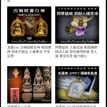
意
龙婆yim 古铜招财女神 泰国佛
阿赞猛班 人缘花油 泰国佛牌
牌 招各方财运 人缘事业 平安
桃花人脉 异性缘同性缘 贵人
运势
缘 事业生意 魅力锁心