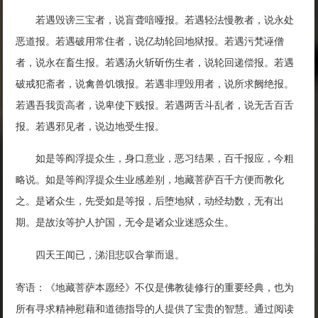
若遇毁谤三宝者，说盲聋喑哑报。若遇轻法慢教者，说永处
恶道报。若遇破用常住者，说亿劫轮回地狱报。若遇污梵诬僧
者，说永在畜生报。若遇汤火斩斫伤生者，说轮回递偿报。若遇
破戒犯斋者，说禽兽饥饿报。若遇非理毁用者，说所求阙绝报。
若遇吾我贡高者，说卑使下贱报。若遇两舌斗乱者，说无舌百舌
报。若遇邪见者，说边地受生报。
如是等阎浮提众生，身口意业，恶习结果，百千报应，今粗
略说。如是等阎浮提众生业感差别，地藏菩萨百千方便而教化
之。是诸众生，先受如是等报，后堕地狱，动经劫数，无有出
期。是故汝等护人护国，无令是诸众业迷惑众生。
四天王闻已，涕泪悲叹合掌而退。
寄语：《地藏菩萨本愿经》不仅是佛教徒修行的重要经典，也为
所有寻求精神慰藉和道德指导的人提供了宝贵的智慧。通过阅读