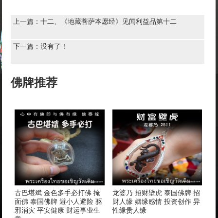
上一篇：
十二、《地藏菩萨本愿经》见闻利益品第十二
下一篇：没有了！
佛牌推荐
古巴堪斌 金色多手必打佛 掩
龙婆乃 招财壁虎 泰国佛牌 招
面佛 泰国佛牌 避小人避险 驱
财人缘 姻缘感情 投资创作 异
邪消灾 平安健康 财运事业生
性缘贵人缘