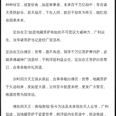
种种珍宝，或复饮食，如是奉事者。未来百千万亿劫中，常在诸
天受胜妙乐。若天福尽，下生人间，犹百千劫常为帝王，能忆宿
命因果本末。
定自在王!如是地藏菩萨有如此不可思议大威神力，广利众
生。汝等诸菩萨当记是经广宣流布。
定自在王白佛言：世尊，愿不有虑。我等千万亿菩萨摩诃萨，必
能承佛威神广演是经，于阎浮提利益众生。定自在王菩萨白世尊
已，合掌恭敬作礼而退。
尔时四方天王俱从座起，合掌恭敬白佛言：世尊，地藏菩萨
于久远劫来，发如是大愿，云何至今犹度未绝，更发广大誓言。
唯愿世尊为我等说。
佛告四天王：善哉善哉!吾今为汝及未来现在天人众等，广利
益故，说地藏菩萨于娑婆世界，阎浮提内生死道中，慈哀救拔，