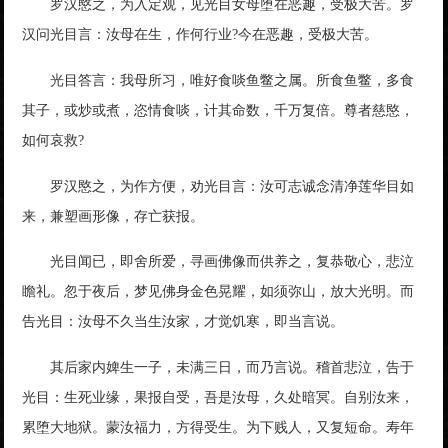
罗汉愍之，为入定观，见光目女母堕在恶趣，受极大苦。罗
汉问光目言：汝母在生，作何行业?今在恶趣，受极大苦。
光目答言：我母所习，唯好食啖鱼鳖之属。所食鱼鳖，多食
其子，或炒或煮，恣情食啖，计其命数，千万复倍。尊者慈愍，
如何哀救?
罗汉愍之，为作方便，劝光目言：汝可志诚念清净莲华目如
来，兼塑画形像，存亡获报。
光目闻已，即舍所爱，寻画佛像而供养之，复恭敬心，悲泣
瞻礼。忽于夜后，梦见佛身金色晃耀，如须弥山，放大光明。而
告光目：汝母不久当生汝家，才觉饥寒，即当言说。
其后家内婢生一子，未满三日，而乃言说。稽首悲泣，告于
光目：生死业缘，果报自受，吾是汝母，久处暗冥。自别汝来，
累堕大地狱。蒙汝福力，方得受生。为下贱人，又复短命。寿年