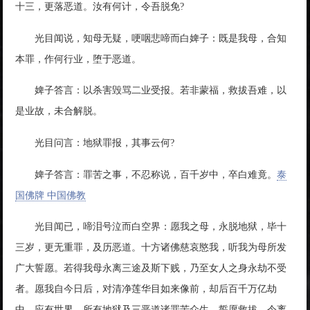
十三，更落恶道。汝有何计，令吾脱免?
光目闻说，知母无疑，哽咽悲啼而白婢子：既是我母，合知
本罪，作何行业，堕于恶道。
婢子答言：以杀害毁骂二业受报。若非蒙福，救拔吾难，以
是业故，未合解脱。
光目问言：地狱罪报，其事云何?
婢子答言：罪苦之事，不忍称说，百千岁中，卒白难竟。
泰
国佛牌 中国佛教
光目闻已，啼泪号泣而白空界：愿我之母，永脱地狱，毕十
三岁，更无重罪，及历恶道。十方诸佛慈哀愍我，听我为母所发
广大誓愿。若得我母永离三途及斯下贱，乃至女人之身永劫不受
者。愿我自今日后，对清净莲华目如来像前，却后百千万亿劫
中，应有世界，所有地狱及三恶道诸罪苦众生，誓愿救拔，令离