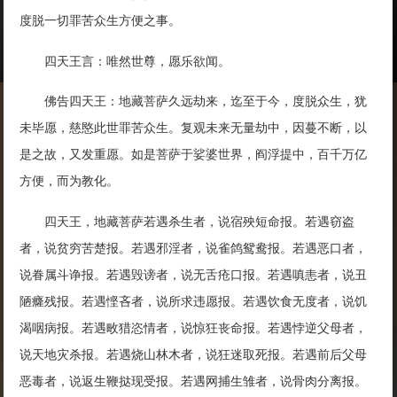
度脱一切罪苦众生方便之事。
四天王言：唯然世尊，愿乐欲闻。
佛告四天王：地藏菩萨久远劫来，迄至于今，度脱众生，犹
未毕愿，慈愍此世罪苦众生。复观未来无量劫中，因蔓不断，以
是之故，又发重愿。如是菩萨于娑婆世界，阎浮提中，百千万亿
方便，而为教化。
四天王，地藏菩萨若遇杀生者，说宿殃短命报。若遇窃盗
者，说贫穷苦楚报。若遇邪淫者，说雀鸽鸳鸯报。若遇恶口者，
说眷属斗诤报。若遇毁谤者，说无舌疮口报。若遇嗔恚者，说丑
陋癃残报。若遇悭吝者，说所求违愿报。若遇饮食无度者，说饥
渴咽病报。若遇畋猎恣情者，说惊狂丧命报。若遇悖逆父母者，
说天地灾杀报。若遇烧山林木者，说狂迷取死报。若遇前后父母
恶毒者，说返生鞭挞现受报。若遇网捕生雏者，说骨肉分离报。