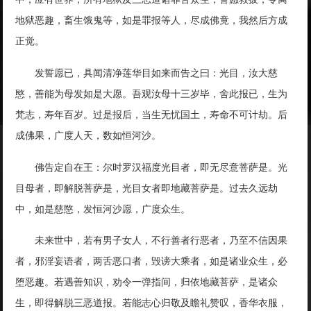
地狱恶趣，畜生饿鬼等，如是罪报等人，尽成佛竟，我然后方成
正觉。
发誓愿已，具闻清净莲华目如来而告之曰：光目，汝大慈
愍，善能为母发如是大愿。吾观汝母十三岁毕，舍此报已，生为
梵志，寿年百岁。过是报后，当生无忧国土，寿命不可计劫。后
成佛果，广度人天，数如恒河沙。
佛告定自在王：尔时罗汉福度光目者，即无尽意菩萨是。光
目母者，即解脱菩萨是，光目女者即地藏菩萨是。过去久远劫
中，如是慈愍，发恒河沙愿，广度众生。
未来世中，若有男子女人，不行善者行恶者，乃至不信因果
者，邪淫妄语者，两舌恶口者，毁谤大乘者，如是诸业众生，必
堕恶趣。若遇善知识，劝令一弹指间，归依地藏菩萨，是诸众
生，即得解脱三恶道报。若能志心归敬及瞻礼赞叹，香华衣服，