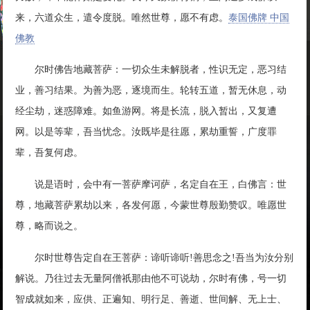
来，六道众生，遣令度脱。唯然世尊，愿不有虑。
泰国佛牌 中国
佛教
尔时佛告地藏菩萨：一切众生未解脱者，性识无定，恶习结
业，善习结果。为善为恶，逐境而生。轮转五道，暂无休息，动
经尘劫，迷惑障难。如鱼游网。将是长流，脱入暂出，又复遭
网。以是等辈，吾当忧念。汝既毕是往愿，累劫重誓，广度罪
辈，吾复何虑。
说是语时，会中有一菩萨摩诃萨，名定自在王，白佛言：世
尊，地藏菩萨累劫以来，各发何愿，今蒙世尊殷勤赞叹。唯愿世
尊，略而说之。
尔时世尊告定自在王菩萨：谛听谛听!善思念之!吾当为汝分别
解说。乃往过去无量阿僧祇那由他不可说劫，尔时有佛，号一切
智成就如来，应供、正遍知、明行足、善逝、世间解、无上士、