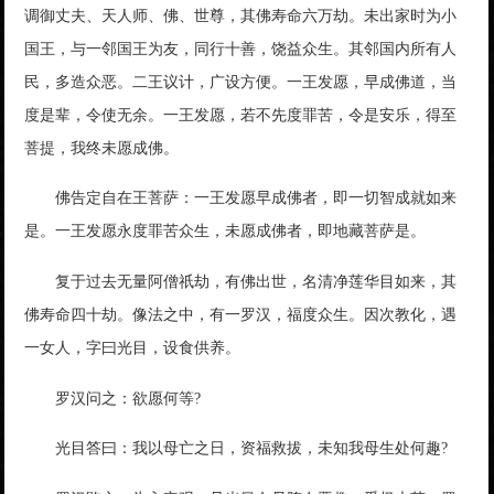
调御丈夫、天人师、佛、世尊，其佛寿命六万劫。未出家时为小
国王，与一邻国王为友，同行十善，饶益众生。其邻国内所有人
民，多造众恶。二王议计，广设方便。一王发愿，早成佛道，当
度是辈，令使无余。一王发愿，若不先度罪苦，令是安乐，得至
菩提，我终未愿成佛。
佛告定自在王菩萨：一王发愿早成佛者，即一切智成就如来
是。一王发愿永度罪苦众生，未愿成佛者，即地藏菩萨是。
复于过去无量阿僧祇劫，有佛出世，名清净莲华目如来，其
佛寿命四十劫。像法之中，有一罗汉，福度众生。因次教化，遇
一女人，字曰光目，设食供养。
罗汉问之：欲愿何等?
光目答曰：我以母亡之日，资福救拔，未知我母生处何趣?