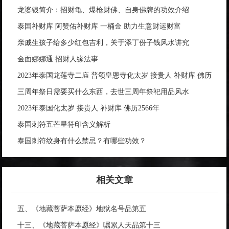
龙婆银简介：招财龟、爆枪财佛、自身佛牌的功效介绍
泰国补财库 阿赞佑补财库 一桶金 助力生意财运财富
亲戚生孩子给多少红包吉利，关于添丁份子钱风水讲究
金面娜娜通 招财人缘法事
2023年泰国龙莲寺二庙 普颂皇恩寺化太岁 接贵人 补财库 佛历
2566年
三周年祭日需要买什么东西，去世三周年祭祀用品风水
2023年泰国化太岁 接贵人 补财库 佛历2566年
泰国刺符五芒星符印含义解析
泰国刺符纹身有什么禁忌？有哪些功效？
相关文章
五、《地藏菩萨本愿经》地狱名号品第五
十三、《地藏菩萨本愿经》嘱累人天品第十三