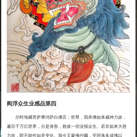
阎浮众生业感品第四
尔时地藏菩萨摩诃萨白佛言：世尊，我承佛如来威神力故，
遍百千万亿世界，分是身形，救拔一切业报众生。若非如来大慈
力故，即不能作如是变化。我今又蒙佛付嘱，至阿逸多成佛以